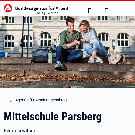
Hauptnavigation
zu den Hauptinhalten springen
Suche
Anmelden
Agentur für Arbeit Regensburg
Mittelschule Parsberg
Berufsberatung