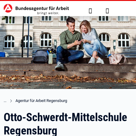
Hauptnavigation
zu den Hauptinhalten springen
Suche
Anmelden
Agentur für Arbeit Regensburg
Otto-Schwerdt-Mittelschule
Regensburg