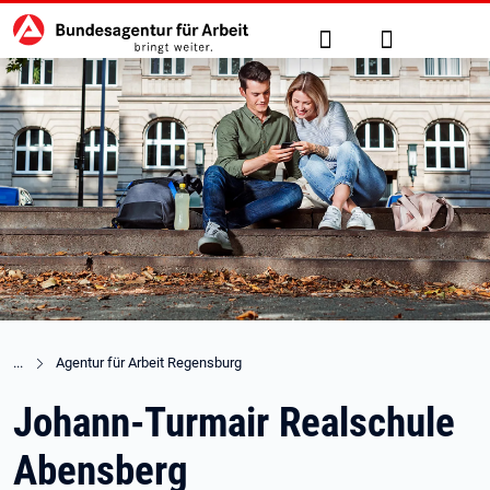
Hauptnavigation
zu den Hauptinhalten springen
Suche
Anmelden
Agentur für Arbeit Regensburg
Johann-Turmair Realschule
Abensberg