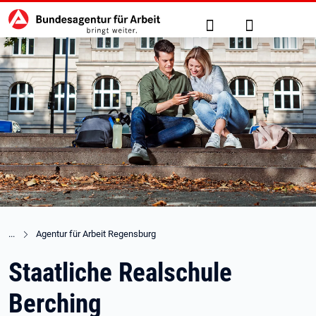
Hauptnavigation
zu den Hauptinhalten springen
Suche
Anmelden
Agentur für Arbeit Regensburg
Staatliche Realschule
Berching