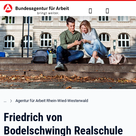
Hauptnavigation
zu den Hauptinhalten springen
Suche
Anmelden
Agentur für Arbeit Rhein-Wied-Westerwald
Friedrich von
Bodelschwingh Realschule