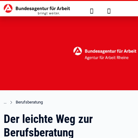
Hauptnavigation
zu den Hauptinhalten springen
Suche
Anmelden
Berufsberatung
Der leichte Weg zur
Berufsberatung