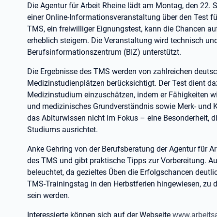
Die Agentur für Arbeit Rheine lädt am Montag, den 22. 
einer Online-Informationsveranstaltung über den Test f
TMS, ein freiwilliger Eignungstest, kann die Chancen a
erheblich steigern. Die Veranstaltung wird technisch un
Berufsinformationszentrum (BIZ) unterstützt.
Die Ergebnisse des TMS werden von zahlreichen deutsch
Medizinstudienplätzen berücksichtigt. Der Test dient daz
Medizinstudium einzuschätzen, indem er Fähigkeiten wi
und medizinisches Grundverständnis sowie Merk- und Ko
das Abiturwissen nicht im Fokus – eine Besonderheit, d
Studiums ausrichtet.
Anke Gehring von der Berufsberatung der Agentur für Arb
des TMS und gibt praktische Tipps zur Vorbereitung. 
beleuchtet, da gezieltes Üben die Erfolgschancen deutli
TMS-Trainingstag in den Herbstferien hingewiesen, zu 
sein werden.
Interessierte können sich auf der Webseite
www.arbeitsa