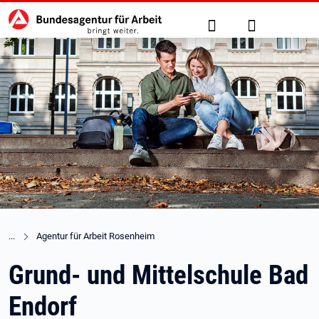
Hauptnavigation
zu den Hauptinhalten springen
Suche
Anmelden
Agentur für Arbeit Rosenheim
Grund- und Mittelschule Bad
Endorf