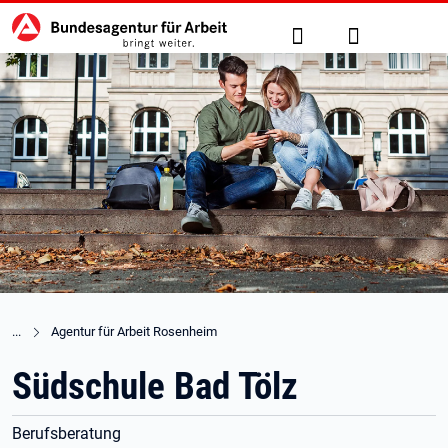
Hauptnavigation
zu den Hauptinhalten springen
Suche
Anmelden
Agentur für Arbeit Rosenheim
Südschule Bad Tölz
Berufsberatung