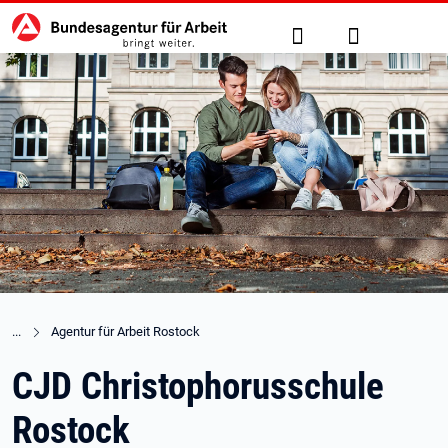
Hauptnavigation
zu den Hauptinhalten springen
Suche
Anmelden
Agentur für Arbeit Rostock
CJD Christophorusschule
Rostock