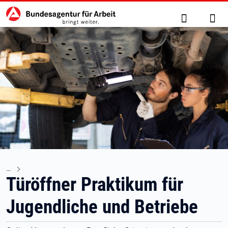
Hauptnavigation
zu den Hauptinhalten springen
Suche
Anm
Türöffner Praktikum für
Jugendliche und Betriebe