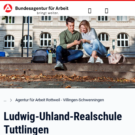
Hauptnavigation
zu den Hauptinhalten springen
Suche
Anmelden
Agentur für Arbeit Rottweil - Villingen-Schwenningen
Ludwig-Uhland-Realschule
Tuttlingen