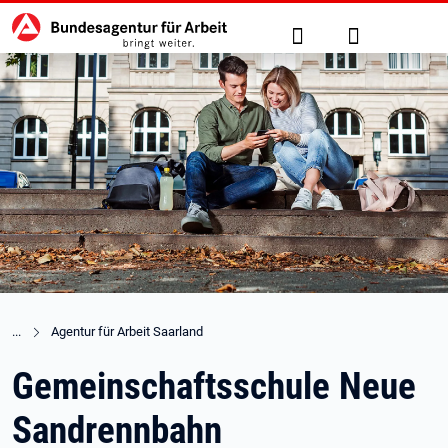
Hauptnavigation
zu den Hauptinhalten springen
Suche
Anmelden
Agentur für Arbeit Saarland
Gemeinschaftsschule Neue
Sandrennbahn