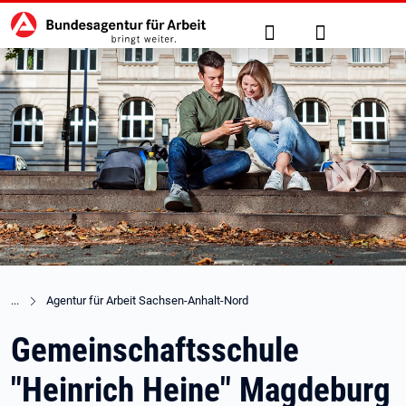
Hauptnavigation
zu den Hauptinhalten springen
Suche
Anmelden
Agentur für Arbeit Sachsen-Anhalt-Nord
Gemeinschaftsschule
"Heinrich Heine" Magdeburg