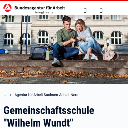
Hauptnavigation
zu den Hauptinhalten springen
Suche
Anmelden
Agentur für Arbeit Sachsen-Anhalt-Nord
Gemeinschaftsschule
"Wilhelm Wundt"