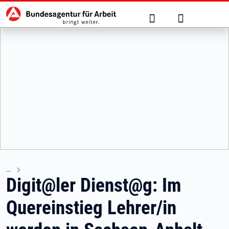
Hauptnavigation
zu den Hauptinhalten springen
Suche
Anmelden
Digit@ler Dienst@g: Im
Quereinstieg Lehrer/in