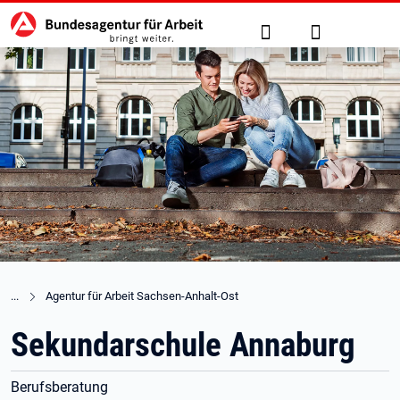
Hauptnavigation
zu den Hauptinhalten springen
Suche
Anmelden
Agentur für Arbeit Sachsen-Anhalt-Ost
Sekundarschule Annaburg
Berufsberatung