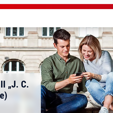
I „J. C.
e)