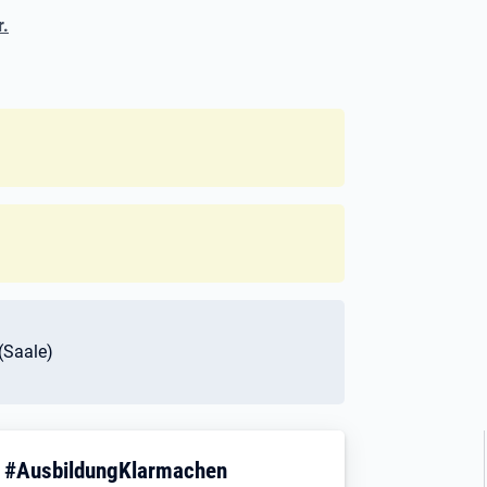
r.
 (Saale)
! #AusbildungKlarmachen