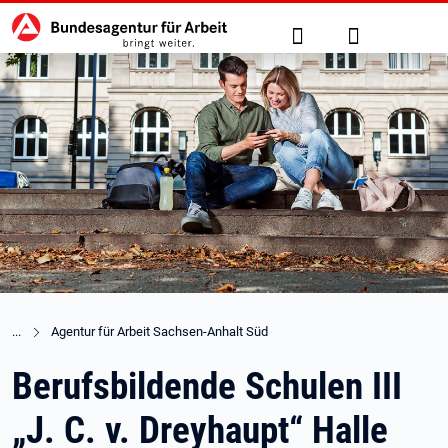
Hauptnavigation
zu den Hauptinhalten springen
Suche
Anmelden
Agentur für Arbeit Sachsen-Anhalt Süd
Berufsbildende Schulen III
„J. C. v. Dreyhaupt“ Halle