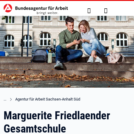
Hauptnavigation
zu den Hauptinhalten springen
Suche
Anmelden
Agentur für Arbeit Sachsen-Anhalt Süd
Marguerite Friedlaender
Gesamtschule