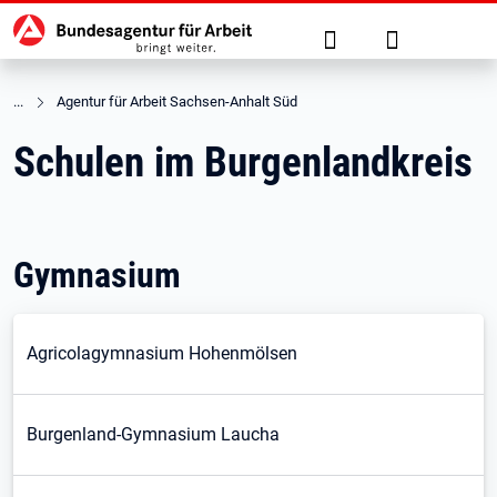
Hauptnavigation
zu den Hauptinhalten springen
Suche
Anmelden
Agentur für Arbeit Sachsen-Anhalt Süd
Schulen im Burgenlandkreis
Gymnasium
Agricolagymnasium Hohenmölsen
Burgenland-Gymnasium Laucha