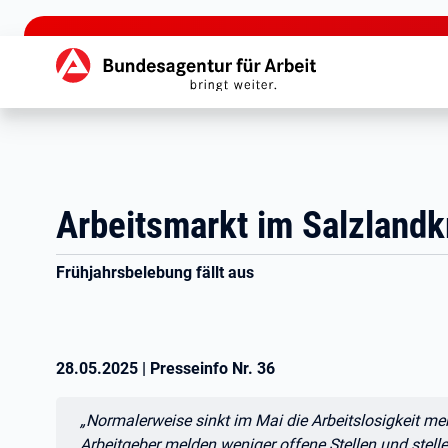
zu den Hauptinhalten springen
Hauptnavigation
Arbeitsmarkt im Salzlandk
Frühjahrsbelebung fällt aus
28.05.2025
|
Presseinfo Nr.
36
Zitat:
„Normalerweise sinkt im Mai die Arbeitslosigkeit mer
Arbeitgeber melden weniger offene Stellen und stellen