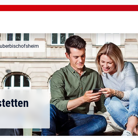
Tauberbischofsheim
tetten