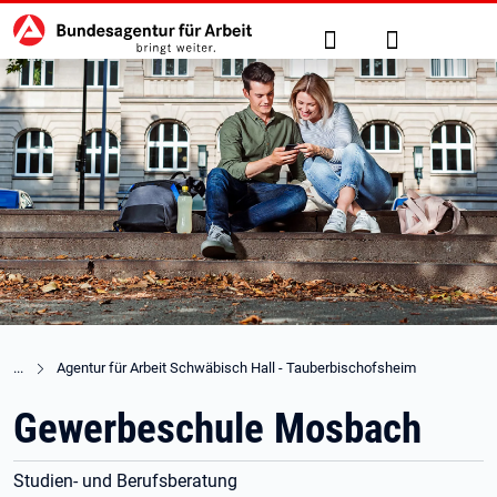
Hauptnavigation
zu den Hauptinhalten springen
Suche
Anmelden
Agentur für Arbeit Schwäbisch Hall - Tauberbischofsheim
Gewerbeschule Mosbach
Studien- und Berufsberatung