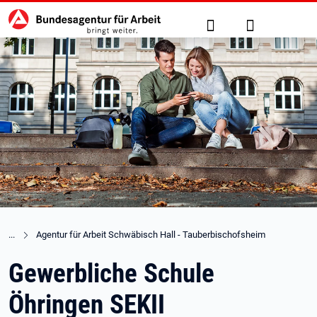
Hauptnavigation
zu den Hauptinhalten springen
Suche
Anmelden
Agentur für Arbeit Schwäbisch Hall - Tauberbischofsheim
Gewerbliche Schule
Öhringen SEKII