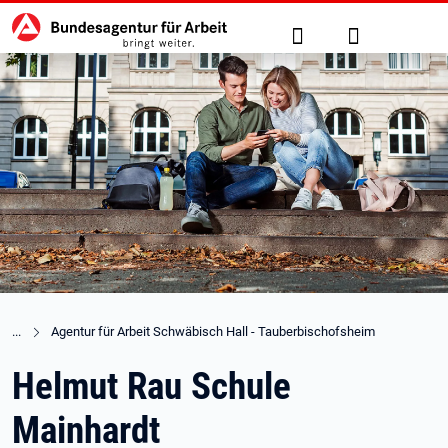
Hauptnavigation
zu den Hauptinhalten springen
Suche
Anmelden
Agentur für Arbeit Schwäbisch Hall - Tauberbischofsheim
Helmut Rau Schule
Mainhardt