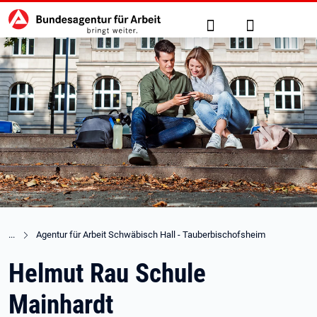
Hauptnavigation
zu den Hauptinhalten springen
Suche
Anmelden
Agentur für Arbeit Schwäbisch Hall - Tauberbischofsheim
Helmut Rau Schule
Mainhardt