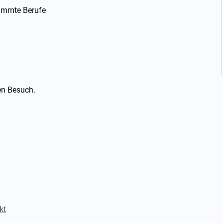
timmte Berufe
en Besuch.
kt