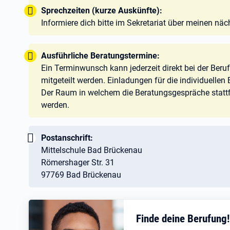
Tipp:
Sprechzeiten (kurze Auskünfte):
Informiere dich bitte im Sekretariat über meinen nä
Tipp:
Ausführliche Beratungstermine:
Ein Terminwunsch kann jederzeit direkt bei der Beru
mitgeteilt werden. Einladungen für die individuelle
Der Raum in welchem die Beratungsgespräche stattf
werden.
Wichtig:
Postanschrift:
Mittelschule Bad Brückenau
Römershager Str. 31
97769 Bad Brückenau
Finde deine Berufung