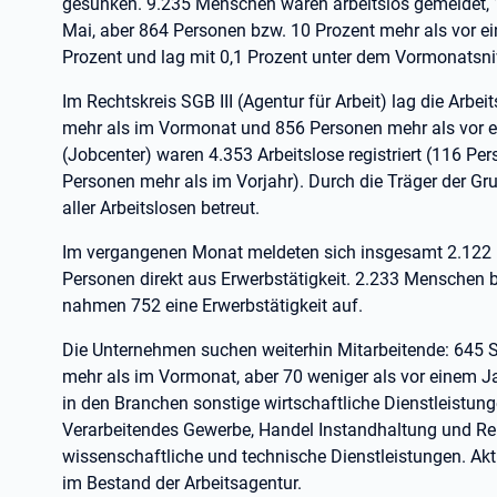
gesunken. 9.235 Menschen waren arbeitslos gemeldet, 1
Mai, aber 864 Personen bzw. 10 Prozent mehr als vor ei
Prozent und lag mit 0,1 Prozent unter dem Vormonatsniv
Im Rechtskreis SGB III (Agentur für Arbeit) lag die Arbe
mehr als im Vormonat und 856 Personen mehr als vor ei
(Jobcenter) waren 4.353 Arbeitslose registriert (116 Pe
Personen mehr als im Vorjahr). Durch die Träger der G
aller Arbeitslosen betreut.
Im vergangenen Monat meldeten sich insgesamt 2.122 
Personen direkt aus Erwerbstätigkeit. 2.233 Menschen b
nahmen 752 eine Erwerbstätigkeit auf.
Die Unternehmen suchen weiterhin Mitarbeitende: 645 S
mehr als im Vormonat, aber 70 weniger als vor einem Jahr
in den Branchen sonstige wirtschaftliche Dienstleistun
Verarbeitendes Gewerbe, Handel Instandhaltung und Repa
wissenschaftliche und technische Dienstleistungen. Aktu
im Bestand der Arbeitsagentur.