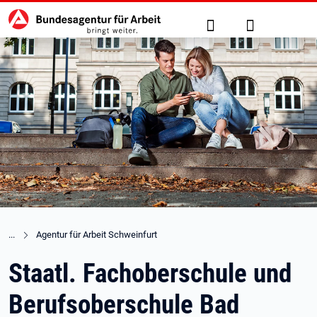
Hauptnavigation
zu den Hauptinhalten springen
Suche
Anmelden
Agentur für Arbeit Schweinfurt
Staatl. Fachoberschule und
Berufsoberschule Bad