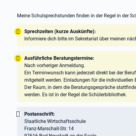
Meine Schulsprechstunden finden in der Regel in der Sch
Tipp:
Sprechzeiten (kurze Auskünfte):
Informiere dich bitte im Sekretariat über meinen nä
Tipp:
Ausführliche Beratungstermine:
Nach vorheriger Anmeldung.
Ein Terminwunsch kann jederzeit direkt bei der Beru
mitgeteilt werden. Einladungen für die individuelle
Der Raum, in dem die Beratungsgespräche stattfinde
werden. Es ist in der Regel die Schülerbibliothek.
Wichtig:
Postanschrift:
Staatliche Wirtschaftsschule
Franz-Marschall-Str. 14
97616 Bad Neustadt an der Saale