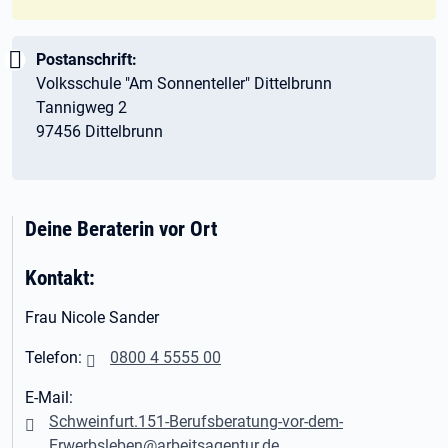
Wichtig:
Postanschrift:
Volksschule "Am Sonnenteller" Dittelbrunn
Tannigweg 2
97456 Dittelbrunn
Deine Beraterin vor Ort
Kontakt:
Frau Nicole Sander
Telefon:
0800 4 5555 00
E-Mail:
Schweinfurt.151-Berufsberatung-vor-dem-
Erwerbsleben@arbeitsagentur.de