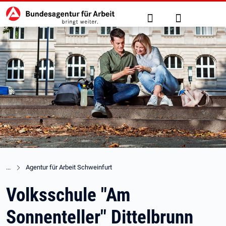
Hauptnavigation
zu den Hauptinhalten springen
Suche
Anmelden
Agentur für Arbeit Schweinfurt
Volksschule "Am
Sonnenteller" Dittelbrunn