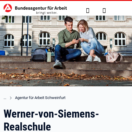
Hauptnavigation
zu den Hauptinhalten springen
Suche
Anmelden
Agentur für Arbeit Schweinfurt
Werner-von-Siemens-
Realschule