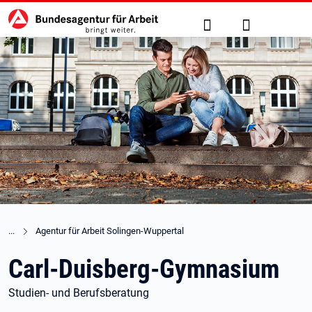
Hauptnavigation
zu den Hauptinhalten springen
Suche
Anmelden
Agentur für Arbeit Solingen-Wuppertal
Carl-Duisberg-Gymnasium
Studien- und Berufsberatung