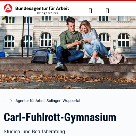
Hauptnavigation
zu den Hauptinhalten springen
Suche
Anmelden
Agentur für Arbeit Solingen-Wuppertal
Carl-Fuhlrott-Gymnasium
Studien- und Berufsberatung