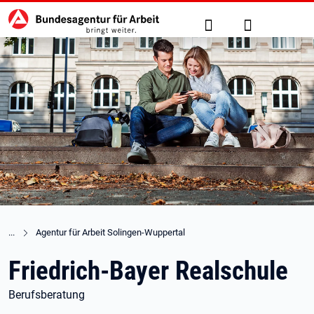
Hauptnavigation
zu den Hauptinhalten springen
Suche
Anmelden
Agentur für Arbeit Solingen-Wuppertal
Friedrich-Bayer Realschule
Berufsberatung