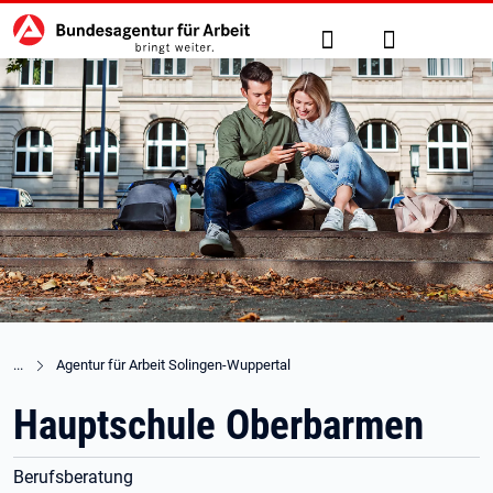
Hauptnavigation
zu den Hauptinhalten springen
Suche
Anmelden
Agentur für Arbeit Solingen-Wuppertal
Hauptschule Oberbarmen
Berufsberatung