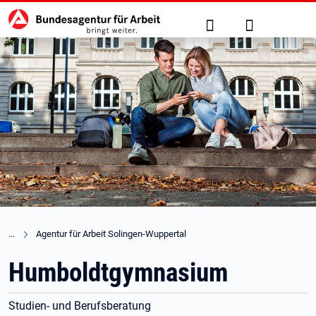
Hauptnavigation
zu den Hauptinhalten springen
Suche
Anmelden
Agentur für Arbeit Solingen-Wuppertal
Humboldtgymnasium
Studien- und Berufsberatung