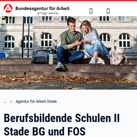
Hauptnavigation
zu den Hauptinhalten springen
Suche
Anmelden
Agentur für Arbeit Stade
Berufsbildende Schulen II
Stade BG und FOS