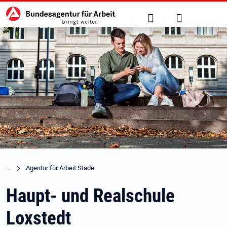
Hauptnavigation
zu den Hauptinhalten springen
Suche
Anmelden
Agentur für Arbeit Stade
Haupt- und Realschule
Loxstedt