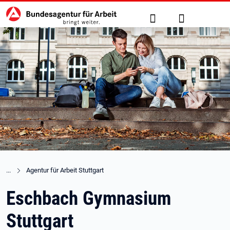
Hauptnavigation
zu den Hauptinhalten springen
Suche
Anmelden
Agentur für Arbeit Stuttgart
Eschbach Gymnasium
Stuttgart