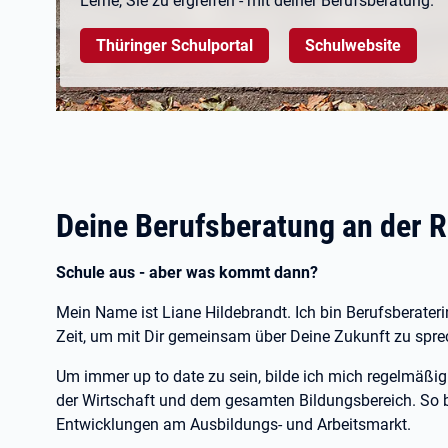
Lerne, Sie zu ergreifen - mit deiner Berufsberatung.
Öffnet in neuem Tab
Thüringer Schulportal
Schulwebsite
Deine Berufsberatung an der R
Schule aus - aber was kommt dann?
Mein Name ist Liane Hildebrandt. Ich bin Berufsberater
Zeit, um mit Dir gemeinsam über Deine Zukunft zu spre
Um immer up to date zu sein, bilde ich mich regelmäßig 
der Wirtschaft und dem gesamten Bildungsbereich. So be
Entwicklungen am Ausbildungs- und Arbeitsmarkt.