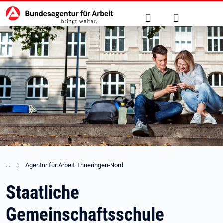
Hauptnavigation
zu den Hauptinhalten springen
Suche
Anmelden
Agentur für Arbeit Thueringen-Nord
Staatliche
Gemeinschaftsschule