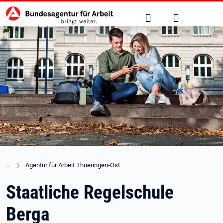
Hauptnavigation
zu den Hauptinhalten springen
Suche
Anmelden
Agentur für Arbeit Thueringen-Ost
Staatliche Regelschule
Berga