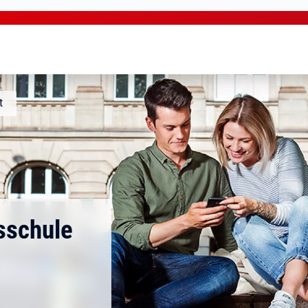
t
sschule