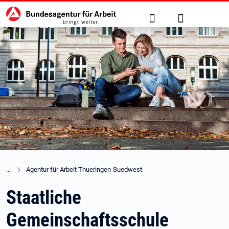
Hauptnavigation
zu den Hauptinhalten springen
Suche
Anmelden
Agentur für Arbeit Thueringen-Suedwest
Staatliche
Gemeinschaftsschule