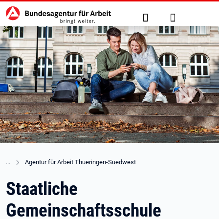
Hauptnavigation
zu den Hauptinhalten springen
Suche
Anmelden
Agentur für Arbeit Thueringen-Suedwest
Staatliche
Gemeinschaftsschule