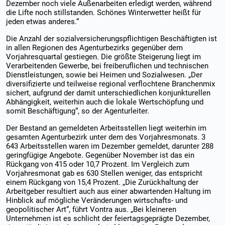
Dezember noch viele Außenarbeiten erledigt werden, während
die Lifte noch stillstanden. Schönes Winterwetter heißt für
jeden etwas anderes.“
Die Anzahl der sozialversicherungspflichtigen Beschäftigten ist
in allen Regionen des Agenturbezirks gegenüber dem
Vorjahresquartal gestiegen. Die größte Steigerung liegt im
Verarbeitenden Gewerbe, bei freiberuflichen und technischen
Dienstleistungen, sowie bei Heimen und Sozialwesen. „Der
diversifizierte und teilweise regional verflochtene Branchenmix
sichert, aufgrund der damit unterschiedlichen konjunkturellen
Abhängigkeit, weiterhin auch die lokale Wertschöpfung und
somit Beschäftigung“, so der Agenturleiter.
Der Bestand an gemeldeten Arbeitsstellen liegt weiterhin im
gesamten Agenturbezirk unter dem des Vorjahresmonats. 3
643 Arbeitsstellen waren im Dezember gemeldet, darunter 288
geringfügige Angebote. Gegenüber November ist das ein
Rückgang von 415 oder 10,7 Prozent. Im Vergleich zum
Vorjahresmonat gab es 630 Stellen weniger, das entspricht
einem Rückgang von 15,4 Prozent. „Die Zurückhaltung der
Arbeitgeber resultiert auch aus einer abwartenden Haltung im
Hinblick auf mögliche Veränderungen wirtschafts- und
geopolitischer Art“, führt Vontra aus. „Bei kleineren
Unternehmen ist es schlicht der feiertagsgeprägte Dezember,