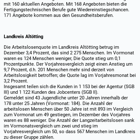
mit 160 aktuellen Angeboten. Mit 168 Angeboten bieten die
Fertigungstechnischen Berufe gute Wiedereinstiegschancen.
171 Angebote kommen aus den Gesundheitsberufen.
Landkreis Altötting
Die Arbeitslosenquote im Landkreis Altötting betrug im
Dezember 3,4 Prozent, das sind 2 275 Menschen. Im Vormonat
waren es 124 Menschen weniger, Die Quote stieg um 0,1
Prozentpunkte. Der Vorjahresvergleich zeigt einen Anstieg um
9,7 Prozent, d.h. 201 Menschen mehr sind derzeit von
Arbeitslosigkeit betroffen; die Quote lag im Vorjahresmonat bei
3,2 Prozent.
Insgesamt teilen sich die Kunden in 1 153 bei der Agentur (SGB
III) und 1 122 Kunden des Jobcenters (SGB II).
Gemeldet sind 43 Jugendliche unter 20 Jahren innerhalb der
178 unter 25 Jahren (Vormonat: 184). Die Anzahl der
arbeitslosen Menschen über 50 Jahre ist mit 893 im Vergleich
zum Vormonat um 49 gestiegen, im Dezember des Vorjahres
waren es 88 weniger. Die Anzahl der Langzeitarbeitslosen sank
im Vormonatsvergleich um zwei und stieg im
Vorjahresvergleich um 50, so dass 567 Menschen im Landkreis
zu dieser Gruppe zählen.