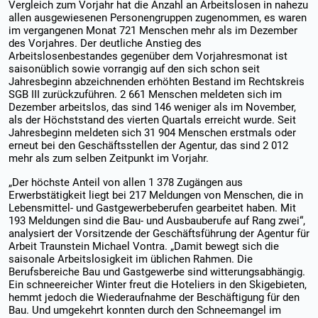
Vergleich zum Vorjahr hat die Anzahl an Arbeitslosen in nahezu
allen ausgewiesenen Personengruppen zugenommen, es waren
im vergangenen Monat 721 Menschen mehr als im Dezember
des Vorjahres. Der deutliche Anstieg des
Arbeitslosenbestandes gegenüber dem Vorjahresmonat ist
saisonüblich sowie vorrangig auf den sich schon seit
Jahresbeginn abzeichnenden erhöhten Bestand im Rechtskreis
SGB III zurückzuführen. 2 661 Menschen meldeten sich im
Dezember arbeitslos, das sind 146 weniger als im November,
als der Höchststand des vierten Quartals erreicht wurde. Seit
Jahresbeginn meldeten sich 31 904 Menschen erstmals oder
erneut bei den Geschäftsstellen der Agentur, das sind 2 012
mehr als zum selben Zeitpunkt im Vorjahr.
„Der höchste Anteil von allen 1 378 Zugängen aus
Erwerbstätigkeit liegt bei 217 Meldungen von Menschen, die in
Lebensmittel- und Gastgewerbeberufen gearbeitet haben. Mit
193 Meldungen sind die Bau- und Ausbauberufe auf Rang zwei“,
analysiert der Vorsitzende der Geschäftsführung der Agentur für
Arbeit Traunstein Michael Vontra. „Damit bewegt sich die
saisonale Arbeitslosigkeit im üblichen Rahmen. Die
Berufsbereiche Bau und Gastgewerbe sind witterungsabhängig.
Ein schneereicher Winter freut die Hoteliers in den Skigebieten,
hemmt jedoch die Wiederaufnahme der Beschäftigung für den
Bau. Und umgekehrt konnten durch den Schneemangel im