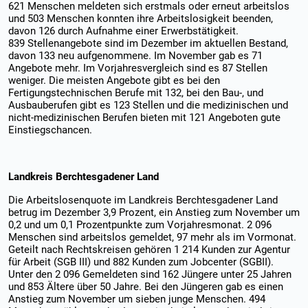
621 Menschen meldeten sich erstmals oder erneut arbeitslos
und 503 Menschen konnten ihre Arbeitslosigkeit beenden,
davon 126 durch Aufnahme einer Erwerbstätigkeit.
839 Stellenangebote sind im Dezember im aktuellen Bestand,
davon 133 neu aufgenommene. Im November gab es 71
Angebote mehr. Im Vorjahresvergleich sind es 87 Stellen
weniger. Die meisten Angebote gibt es bei den
Fertigungstechnischen Berufe mit 132, bei den Bau-, und
Ausbauberufen gibt es 123 Stellen und die medizinischen und
nicht-medizinischen Berufen bieten mit 121 Angeboten gute
Einstiegschancen.
Landkreis Berchtesgadener Land
Die Arbeitslosenquote im Landkreis Berchtesgadener Land
betrug im Dezember 3,9 Prozent, ein Anstieg zum November um
0,2 und um 0,1 Prozentpunkte zum Vorjahresmonat. 2 096
Menschen sind arbeitslos gemeldet, 97 mehr als im Vormonat.
Geteilt nach Rechtskreisen gehören 1 214 Kunden zur Agentur
für Arbeit (SGB III) und 882 Kunden zum Jobcenter (SGBII).
Unter den 2 096 Gemeldeten sind 162 Jüngere unter 25 Jahren
und 853 Ältere über 50 Jahre. Bei den Jüngeren gab es einen
Anstieg zum November um sieben junge Menschen. 494