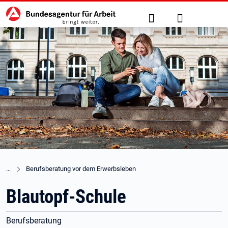
Hauptnavigation
zu den Hauptinhalten springen
Suche
Anmelden
Berufsberatung vor dem Erwerbsleben
Blautopf-Schule
Berufsberatung